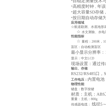
自稳定测量技术
*
高精度时钟
年误
*
，
超大容量
SD
存储
*
按日期自动存储
*
应用领域
☆航道勘测、水底地形
☆
水文测验、水电
性能指标
☆
量程：200米，1
盲区：自动检测
最小显示分辨
显示：中文L
现场设置：通过传
输出、存储
RS232/RS48
内置电池
工作电压：
物理性能
键盘：数字按键
材质：主机：A
重量：主机：800g 
线径5～
传感器电缆：