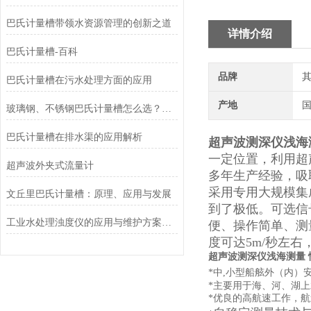
巴氏计量槽带领水资源管理的创新之道
详情介绍
巴氏计量槽-百科
品牌
巴氏计量槽在污水处理方面的应用
产地
玻璃钢、不锈钢巴氏计量槽怎么选？污水厂工况对比
巴氏计量槽在排水渠的应用解析
超声波测深仪浅海
一定位置，利用超
超声波外夹式流量计
多年生产经验，吸
采用专用大规模集
文丘里巴氏计量槽：原理、应用与发展
到了极低。可选信
工业水处理浊度仪的应用与维护方案：精准监测与长效运行的双重保障
便、操作简单、测
度可达
5m/秒左
超声波测深仪浅海测量
*中,小型船舷外（内）
*主要用于海、河、湖
*优良的高航速工作，航速