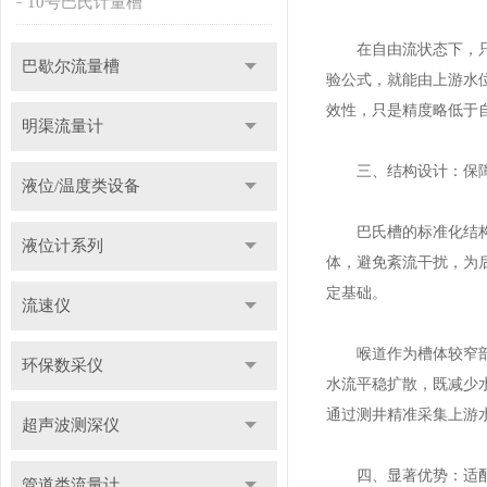
10号巴氏计量槽
在自由流状态下，只要
巴歇尔流量槽
验公式，就能由上游水
效性，只是精度略低于
明渠流量计
三、结构设计：保障
液位/温度类设备
巴氏槽的标准化结构是
液位计系列
体，避免紊流干扰，为
定基础。
流速仪
喉道作为槽体较窄部位
环保数采仪
水流平稳扩散，既减少
通过测井精准采集上游
超声波测深仪
四、显著优势：适配
管道类流量计