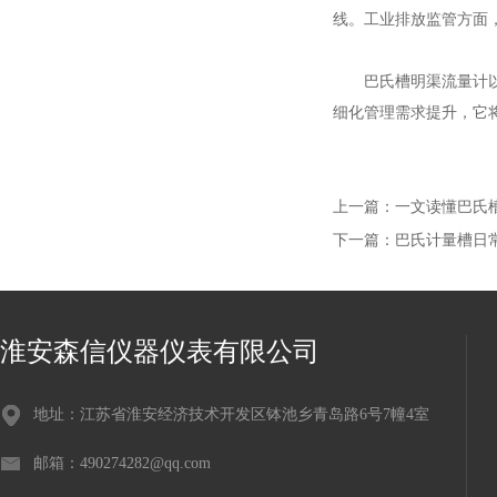
线。工业排放监管方面
巴氏槽明渠流量计以标
细化管理需求提升，它
上一篇：
一文读懂巴氏
下一篇：
巴氏计量槽日
淮安森信仪器仪表有限公司
地址：江苏省淮安经济技术开发区钵池乡青岛路6号7幢4室
邮箱：490274282@qq.com