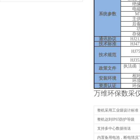
绝
电
系统参数
M
主
后
存
通讯协议
HJ21
技术标准
HJ47
HJ
7
技术
规范
HJ
35
执法函
政策文件
相
安装环境
环
资质认证
环
万维环保数采
整机采用工业级设计标准
整机达到IP65防护等级
支持多中心数据传送
内置备用电池，断电情况