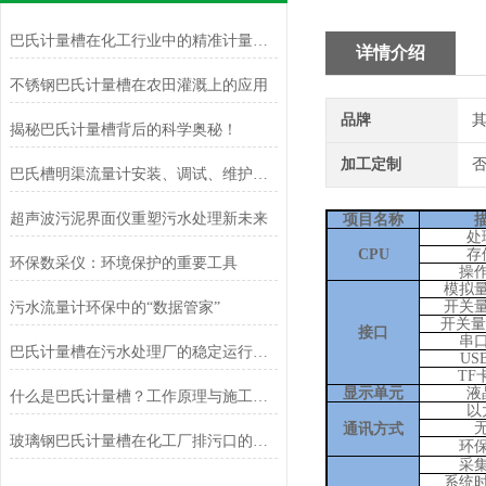
巴氏计量槽在化工行业中的精准计量应用
详情介绍
不锈钢巴氏计量槽在农田灌溉上的应用
品牌
揭秘巴氏计量槽背后的科学奥秘！
加工定制
巴氏槽明渠流量计安装、调试、维护全攻略
超声波污泥界面仪重塑污水处理新未来
项目名称
处
CPU
存
环保数采仪：环境保护的重要工具
操
模拟
开关
污水流量计环保中的“数据管家”
开关量
接口
串
巴氏计量槽在污水处理厂的稳定运行与效果评估
US
TF
显示单元
液
什么是巴氏计量槽？工作原理与施工要点
以
通讯方式
玻璃钢巴氏计量槽在化工厂排污口的应用与优势解析
环
采
系统