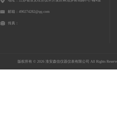
地址：江苏省淮安经济技术开发区钵池乡青岛路6号7幢4室
邮箱：490274282@qq.com
传真：
版权所有 © 2026 淮安森信仪器仪表有限公司 All Rights Rese