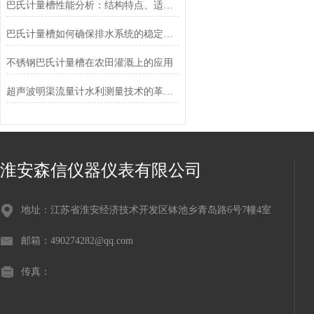
巴氏计量槽性能分析：结构特点、适用场景与运维要点
巴氏计量槽如何确保排水系统的稳定性和安全性？
不锈钢巴氏计量槽在农田灌溉上的应用
超声波明渠流量计水利测量技术的革新与应用
淮安森信仪器仪表有限公司
地址：江苏省淮安经济技术开发区钵池乡青岛路6号7幢4室
邮箱：490274282@qq.com
传真：