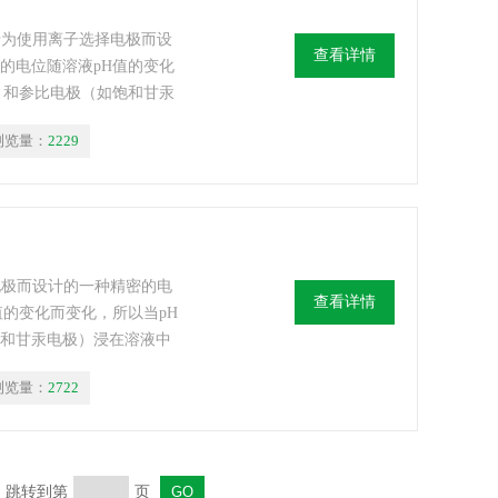
专为使用离子选择电极而设
查看详情
的电位随溶液pH值的变化
）和参比电极（如饱和甘汞
电动势与溶液的pH值有
浏览量：
2229
电极而设计的一种精密的电
查看详情
值的变化而变化，所以当pH
饱和甘汞电极）浸在溶液中
H值有关
浏览量：
2722
页 跳转到第
页