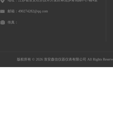
地址：江苏省淮安经济技术开发区钵池乡青岛路6号7幢4室
邮箱：490274282@qq.com
传真：
版权所有 © 2026 淮安森信仪器仪表有限公司 All Rights Rese