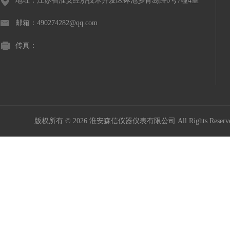
地址：江苏省淮安经济技术开发区钵池乡青岛路6号7幢4室
邮箱：490274282@qq.com
传真：
版权所有 © 2026 淮安森信仪器仪表有限公司 All Rights Rese