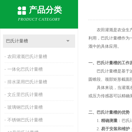
产品分类
PRODUCT CATEGORY
农田灌溉是农业生产中
利用，巴氏计量槽作为
巴氏计量槽
溉中的具体应用。
农田灌溉巴氏计量槽
一、巴氏计量槽的工作
一体化巴氏计量槽
巴氏计量槽是基于波特
圆锥段、颈部矩形截面
排水渠用巴氏计量槽
具体来说，当灌溉水流
文丘里巴氏计量槽
或压力传感器可以精确
玻璃钢巴氏计量槽
二、巴氏计量槽的优势
不锈钢巴氏计量槽
1.
精确测量
：巴氏
2.
易于安装和维护