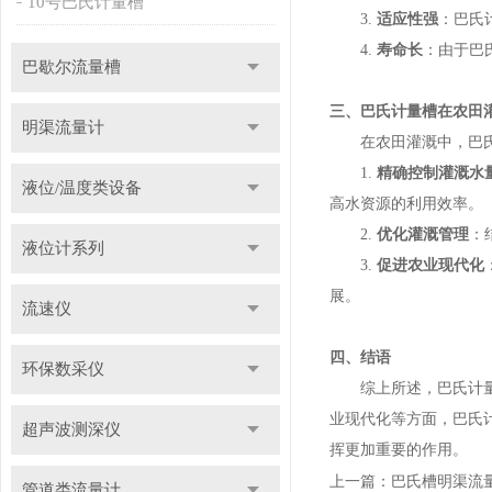
10号巴氏计量槽
3.
适应性强
：巴氏
4.
寿命长
：由于巴
巴歇尔流量槽
三、巴氏计量槽在农田
明渠流量计
在农田灌溉中，巴氏
1.
精确控制灌溉水
液位/温度类设备
高水资源的利用效率。
2.
优化灌溉管理
：
液位计系列
3.
促进农业现代化
展。
流速仪
四、结语
环保数采仪
综上所述，巴氏计量槽
业现代化等方面，巴氏
超声波测深仪
挥更加重要的作用。
上一篇：
巴氏槽明渠流
管道类流量计