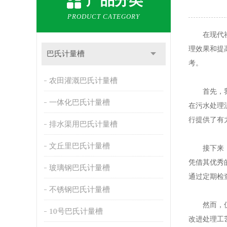
产品分类
PRODUCT CATEGORY
在现代社会
理效果和提
巴氏计量槽
考。
农田灌溉巴氏计量槽
首先，我
一体化巴氏计量槽
在污水处理
行提供了有
排水渠用巴氏计量槽
文丘里巴氏计量槽
接下来，我
凭借其优秀
玻璃钢巴氏计量槽
通过定期检
不锈钢巴氏计量槽
然而，仅仅
10号巴氏计量槽
改进处理工