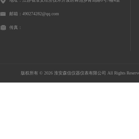
地址：江苏省淮安经济技术开发区钵池乡青岛路6号7幢4室
邮箱：490274282@qq.com
传真：
版权所有 © 2026 淮安森信仪器仪表有限公司 All Rights Rese