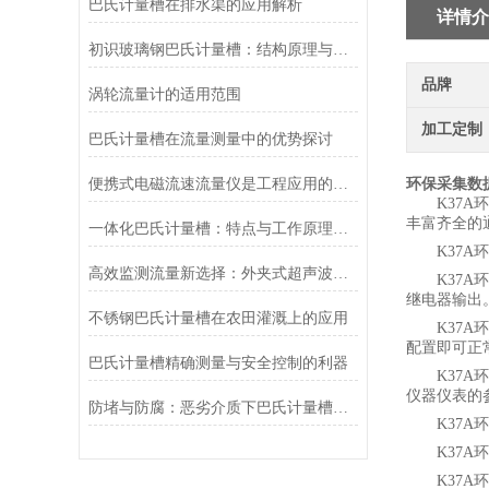
巴氏计量槽在排水渠的应用解析
详情介
初识玻璃钢巴氏计量槽：结构原理与工作模式的深度剖析
品牌
涡轮流量计的适用范围
加工定制
巴氏计量槽在流量测量中的优势探讨
便携式电磁流速流量仪是工程应用的精准测量工具
环保采集数
K37
丰富齐全的
一体化巴氏计量槽：特点与工作原理解析
K37
高效监测流量新选择：外夹式超声波流量计深度解析
K37A
继电器输出
不锈钢巴氏计量槽在农田灌溉上的应用
K37
配置即可正
巴氏计量槽精确测量与安全控制的利器
K37
仪器仪表的
防堵与防腐：恶劣介质下巴氏计量槽的材质选择与维护策略
K37
K37
K37