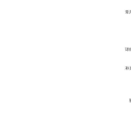
常
详
补