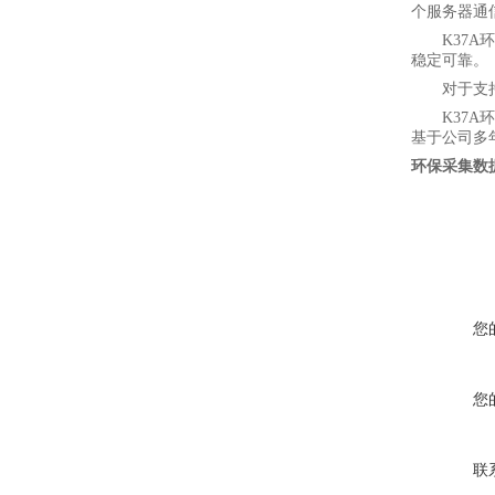
个服务器通
K37
稳定可靠。
对于支
K37
基于公司多
环保采集数
您
您
联