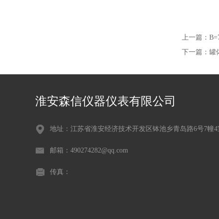
上一篇：
B
下一篇：
罐
淮安森信仪器仪表有限公司
地址：江苏省淮安经济技术开发区钵池乡青岛路6号7幢4
邮箱：490274282@qq.com
传真：