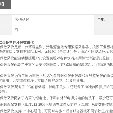
绍
其他品牌
产地
否
据设备博控环保数采仪
A环保数采仪是新一代环境监测、污染源监控专用数据采集器，按照工业级
通信接口，支持有线以太网、无线
4G（全网通）
等，满足不同现场环境下
A环保数采仪能自动根据用户的设置实现对各种水污染源和气污染源的监控
环保数采仪配备了丰富的采集控制端口，有8路隔离的RS-232，1路隔离的R
。
A环保数采仪内置了国内市场上常见的各种环保仪器仪表和在线监测仪的协
常使用，无需修改程序，方便了用户选型、配套和使用。
A环保数采仪配备了
10
G的存储器，掉电不丢失，还配备了10吋触摸屏,用
参数。
A环保数采仪配备了内置的锂电池，保证在外部电源掉电的情况下，最少还可
A环保数采仪支持《HJ/T212-2005污染源在线自动监控（监测）系统数
A环保数采仪支持
8个
中心通信，可同时与多个后台服务器按不同协议进行通